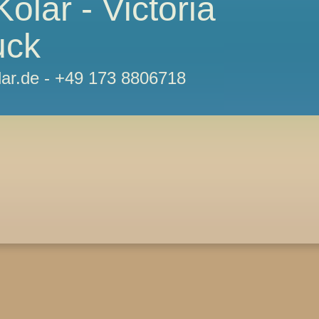
Kolar - Victoria
uck
lar.de - +49 173 8806718