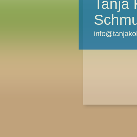
Tanja 
Schm
info@tanjako