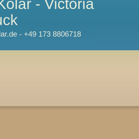
Kolar - Victoria
uck
lar.de - +49 173 8806718