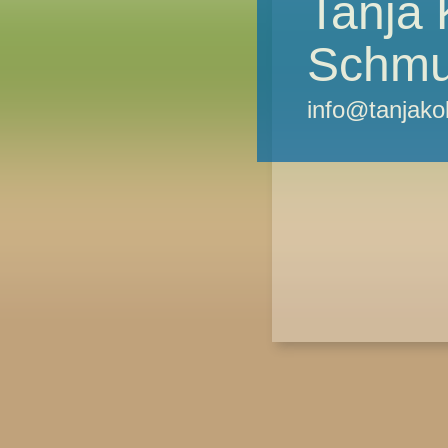
Tanja 
Schm
info@tanjako